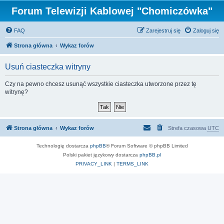
Forum Telewizji Kablowej "Chomiczówka"
FAQ
Zarejestruj się
Zaloguj się
Strona główna
Wykaz forów
Usuń ciasteczka witryny
Czy na pewno chcesz usunąć wszystkie ciasteczka utworzone przez tę
witrynę?
Strona główna
Wykaz forów
Strefa czasowa
UTC
Technologię dostarcza
phpBB
® Forum Software © phpBB Limited
Polski pakiet językowy dostarcza
phpBB.pl
PRIVACY_LINK
|
TERMS_LINK