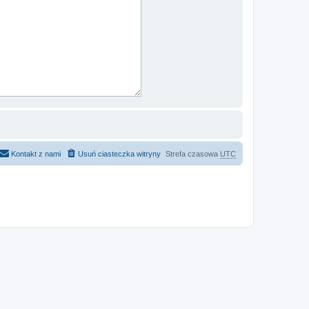
Kontakt z nami
Usuń ciasteczka witryny
Strefa czasowa
UTC