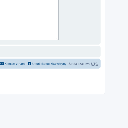
Kontakt z nami
Usuń ciasteczka witryny
Strefa czasowa
UTC