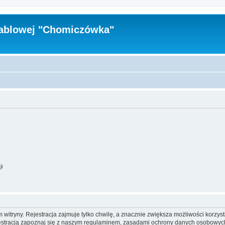
Kablowej "Chomiczówka"
ji
itryny. Rejestracja zajmuje tylko chwilę, a znacznie zwiększa możliwości korzyst
stracją zapoznaj się z naszym regulaminem, zasadami ochrony danych osobowych