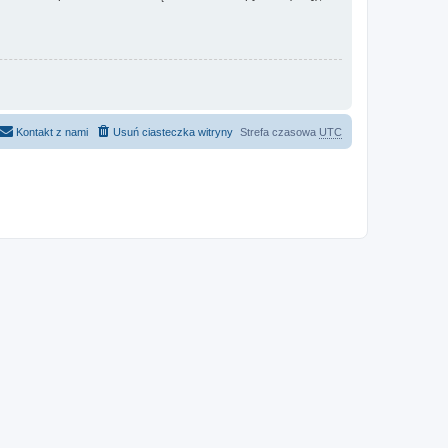
Kontakt z nami
Usuń ciasteczka witryny
Strefa czasowa
UTC