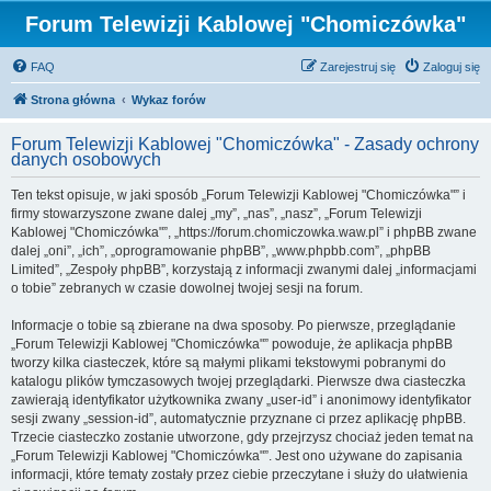
Forum Telewizji Kablowej "Chomiczówka"
FAQ
Zarejestruj się
Zaloguj się
Strona główna
Wykaz forów
Forum Telewizji Kablowej "Chomiczówka" - Zasady ochrony
danych osobowych
Ten tekst opisuje, w jaki sposób „Forum Telewizji Kablowej "Chomiczówka"” i
firmy stowarzyszone zwane dalej „my”, „nas”, „nasz”, „Forum Telewizji
Kablowej "Chomiczówka"”, „https://forum.chomiczowka.waw.pl” i phpBB zwane
dalej „oni”, „ich”, „oprogramowanie phpBB”, „www.phpbb.com”, „phpBB
Limited”, „Zespoły phpBB”, korzystają z informacji zwanymi dalej „informacjami
o tobie” zebranych w czasie dowolnej twojej sesji na forum.
Informacje o tobie są zbierane na dwa sposoby. Po pierwsze, przeglądanie
„Forum Telewizji Kablowej "Chomiczówka"” powoduje, że aplikacja phpBB
tworzy kilka ciasteczek, które są małymi plikami tekstowymi pobranymi do
katalogu plików tymczasowych twojej przeglądarki. Pierwsze dwa ciasteczka
zawierają identyfikator użytkownika zwany „user-id” i anonimowy identyfikator
sesji zwany „session-id”, automatycznie przyznane ci przez aplikację phpBB.
Trzecie ciasteczko zostanie utworzone, gdy przejrzysz chociaż jeden temat na
„Forum Telewizji Kablowej "Chomiczówka"”. Jest ono używane do zapisania
informacji, które tematy zostały przez ciebie przeczytane i służy do ułatwienia