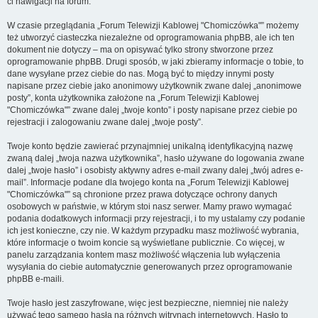
ci nawigacji na forum.
W czasie przeglądania „Forum Telewizji Kablowej "Chomiczówka"” możemy
też utworzyć ciasteczka niezależne od oprogramowania phpBB, ale ich ten
dokument nie dotyczy – ma on opisywać tylko strony stworzone przez
oprogramowanie phpBB. Drugi sposób, w jaki zbieramy informacje o tobie, to
dane wysyłane przez ciebie do nas. Mogą być to między innymi posty
napisane przez ciebie jako anonimowy użytkownik zwane dalej „anonimowe
posty”, konta użytkownika założone na „Forum Telewizji Kablowej
"Chomiczówka"” zwane dalej „twoje konto” i posty napisane przez ciebie po
rejestracji i zalogowaniu zwane dalej „twoje posty”.
Twoje konto będzie zawierać przynajmniej unikalną identyfikacyjną nazwę
zwaną dalej „twoja nazwa użytkownika”, hasło używane do logowania zwane
dalej „twoje hasło” i osobisty aktywny adres e-mail zwany dalej „twój adres e-
mail”. Informacje podane dla twojego konta na „Forum Telewizji Kablowej
"Chomiczówka"” są chronione przez prawa dotyczące ochrony danych
osobowych w państwie, w którym stoi nasz serwer. Mamy prawo wymagać
podania dodatkowych informacji przy rejestracji, i to my ustalamy czy podanie
ich jest konieczne, czy nie. W każdym przypadku masz możliwość wybrania,
które informacje o twoim koncie są wyświetlane publicznie. Co więcej, w
panelu zarządzania kontem masz możliwość włączenia lub wyłączenia
wysyłania do ciebie automatycznie generowanych przez oprogramowanie
phpBB e-maili.
Twoje hasło jest zaszyfrowane, więc jest bezpieczne, niemniej nie należy
używać tego samego hasła na różnych witrynach internetowych. Hasło to