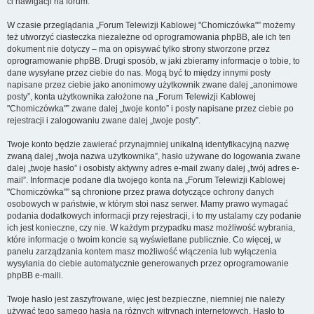
ci nawigacji na forum.
W czasie przeglądania „Forum Telewizji Kablowej "Chomiczówka"” możemy
też utworzyć ciasteczka niezależne od oprogramowania phpBB, ale ich ten
dokument nie dotyczy – ma on opisywać tylko strony stworzone przez
oprogramowanie phpBB. Drugi sposób, w jaki zbieramy informacje o tobie, to
dane wysyłane przez ciebie do nas. Mogą być to między innymi posty
napisane przez ciebie jako anonimowy użytkownik zwane dalej „anonimowe
posty”, konta użytkownika założone na „Forum Telewizji Kablowej
"Chomiczówka"” zwane dalej „twoje konto” i posty napisane przez ciebie po
rejestracji i zalogowaniu zwane dalej „twoje posty”.
Twoje konto będzie zawierać przynajmniej unikalną identyfikacyjną nazwę
zwaną dalej „twoja nazwa użytkownika”, hasło używane do logowania zwane
dalej „twoje hasło” i osobisty aktywny adres e-mail zwany dalej „twój adres e-
mail”. Informacje podane dla twojego konta na „Forum Telewizji Kablowej
"Chomiczówka"” są chronione przez prawa dotyczące ochrony danych
osobowych w państwie, w którym stoi nasz serwer. Mamy prawo wymagać
podania dodatkowych informacji przy rejestracji, i to my ustalamy czy podanie
ich jest konieczne, czy nie. W każdym przypadku masz możliwość wybrania,
które informacje o twoim koncie są wyświetlane publicznie. Co więcej, w
panelu zarządzania kontem masz możliwość włączenia lub wyłączenia
wysyłania do ciebie automatycznie generowanych przez oprogramowanie
phpBB e-maili.
Twoje hasło jest zaszyfrowane, więc jest bezpieczne, niemniej nie należy
używać tego samego hasła na różnych witrynach internetowych. Hasło to