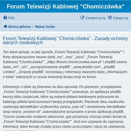
Forum Telewizji Kablowej "Chomiczówka"
FAQ
Zarejestruj się
Zaloguj się
Strona główna
Wykaz forów
Forum Telewizji Kablowej "Chomiczówka" - Zasady ochrony
danych osobowych
Ten tekst opisuje, w jaki sposób „Forum Telewizji Kablowej "Chomiczówka"” i
firmy stowarzyszone zwane dalej „my”, „nas”, „nasz”, „Forum Telewizji
Kablowej "Chomiczówka"”, „https://forum.chomiczowka.waw.pl” i phpBB zwane
dalej „oni”, „ich”, „oprogramowanie phpBB”, „www.phpbb.com”, „phpBB
Limited”, „Zespoły phpBB”, korzystają z informacji zwanymi dalej „informacjami
o tobie” zebranych w czasie dowolnej twojej sesji na forum.
Informacje o tobie są zbierane na dwa sposoby. Po pierwsze, przeglądanie
„Forum Telewizji Kablowej "Chomiczówka"” powoduje, że aplikacja phpBB
tworzy kilka ciasteczek, które są małymi plikami tekstowymi pobranymi do
katalogu plików tymczasowych twojej przeglądarki. Pierwsze dwa ciasteczka
zawierają identyfikator użytkownika zwany „user-id” i anonimowy identyfikator
sesji zwany „session-id”, automatycznie przyznane ci przez aplikację phpBB.
Trzecie ciasteczko zostanie utworzone, gdy przejrzysz chociaż jeden temat na
„Forum Telewizji Kablowej "Chomiczówka"”. Jest ono używane do zapisania
informacji, które tematy zostały przez ciebie przeczytane i służy do ułatwienia