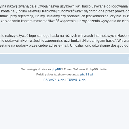
cyjną nazwę zwaną dalej „twoja nazwa użytkownika”, hasło używane do logowania zw
go konta na „Forum Telewizji Kablowej "Chomiczówka"” są chronione przez prawa 
ji przy rejestracji, i to my ustalamy czy podanie ich jest konieczne, czy nie. 
elu zarządzania kontem masz możliwość włączenia lub wyłączenia wysyłania do c
 nie należy używać tego samego hasła na różnych witrynach internetowych. Hasło t
 nie podawaj
nikomu
. Jeśli je zapomnisz, użyj funkcji „Nie pamiętam hasła”. Witry
słane na podany przez ciebie adres e-mail. Umożliwi ono odzyskanie dostępu do 
Technologię dostarcza
phpBB
® Forum Software © phpBB Limited
Polski pakiet językowy dostarcza
phpBB.pl
PRIVACY_LINK
|
TERMS_LINK