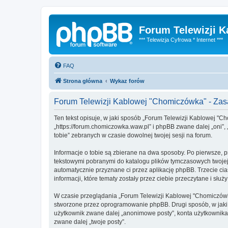
Forum Telewizji 
*** Telewizja Cyfrowa * Internet ***
FAQ
Strona główna
Wykaz forów
Forum Telewizji Kablowej "Chomiczówka" - Za
Ten tekst opisuje, w jaki sposób „Forum Telewizji Kablowej "C
„https://forum.chomiczowka.waw.pl” i phpBB zwane dalej „oni”,
tobie” zebranych w czasie dowolnej twojej sesji na forum.
Informacje o tobie są zbierane na dwa sposoby. Po pierwsze, 
tekstowymi pobranymi do katalogu plików tymczasowych twojej p
automatycznie przyznane ci przez aplikację phpBB. Trzecie ci
informacji, które tematy zostały przez ciebie przeczytane i służ
W czasie przeglądania „Forum Telewizji Kablowej "Chomiczówk
stworzone przez oprogramowanie phpBB. Drugi sposób, w jaki z
użytkownik zwane dalej „anonimowe posty”, konta użytkownika 
zwane dalej „twoje posty”.