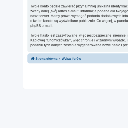
Twoje konto będzie zawierać przynajmniej unikalną identyfika
zwany dalej „twój adres e-mail”. Informacje podane dla twoje
nasz serwer. Mamy prawo wymagać podania dodatkowych informac
o twoim koncie są wyświetlane publicznie. Co więcej, w pan
phpBB e-maili.
Twoje hasło jest zaszyfrowane, więc jest bezpieczne, niemniej
Kablowej "Chomiczówka"”, więc chroń je i w żadnym wypadku
podaniu tych danych zostanie wygenerowane nowe hasło i prze
Strona główna
Wykaz forów