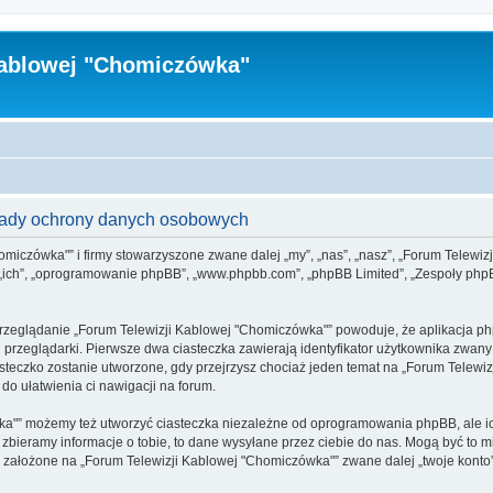
Kablowej "Chomiczówka"
sady ochrony danych osobowych
homiczówka"” i firmy stowarzyszone zwane dalej „my”, „nas”, „nasz”, „Forum Telewi
 „ich”, „oprogramowanie phpBB”, „www.phpbb.com”, „phpBB Limited”, „Zespoły phpBB
przeglądanie „Forum Telewizji Kablowej "Chomiczówka"” powoduje, że aplikacja php
rzeglądarki. Pierwsze dwa ciasteczka zawierają identyfikator użytkownika zwany „u
asteczko zostanie utworzone, gdy przejrzysz chociaż jeden temat na „Forum Telew
y do ułatwienia ci nawigacji na forum.
a"” możemy też utworzyć ciasteczka niezależne od oprogramowania phpBB, ale ich
bieramy informacje o tobie, to dane wysyłane przez ciebie do nas. Mogą być to 
założone na „Forum Telewizji Kablowej "Chomiczówka"” zwane dalej „twoje konto” i