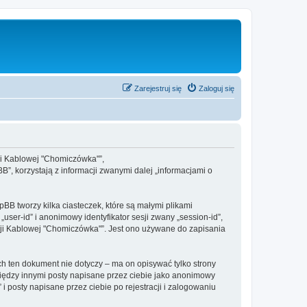
Zarejestruj się
Zaloguj się
zji Kablowej "Chomiczówka"”,
”, korzystają z informacji zwanymi dalej „informacjami o
BB tworzy kilka ciasteczek, które są małymi plikami
ser-id” i anonimowy identyfikator sesji zwany „session-id”,
izji Kablowej "Chomiczówka"”. Jest ono używane do zapisania
 ten dokument nie dotyczy – ma on opisywać tylko strony
między innymi posty napisane przez ciebie jako anonimowy
 posty napisane przez ciebie po rejestracji i zalogowaniu