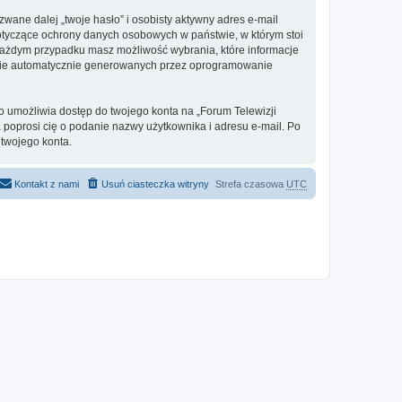
ane dalej „twoje hasło” i osobisty aktywny adres e-mail
dotyczące ochrony danych osobowych w państwie, w którym stoi
W każdym przypadku masz możliwość wybrania, które informacje
iebie automatycznie generowanych przez oprogramowanie
o umożliwia dostęp do twojego konta na „Forum Telewizji
na poprosi cię o podanie nazwy użytkownika i adresu e-mail. Po
twojego konta.
Kontakt z nami
Usuń ciasteczka witryny
Strefa czasowa
UTC