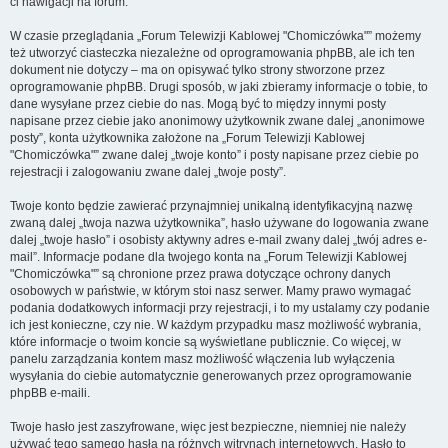
ci nawigacji na forum.
W czasie przeglądania „Forum Telewizji Kablowej "Chomiczówka"” możemy
też utworzyć ciasteczka niezależne od oprogramowania phpBB, ale ich ten
dokument nie dotyczy – ma on opisywać tylko strony stworzone przez
oprogramowanie phpBB. Drugi sposób, w jaki zbieramy informacje o tobie, to
dane wysyłane przez ciebie do nas. Mogą być to między innymi posty
napisane przez ciebie jako anonimowy użytkownik zwane dalej „anonimowe
posty”, konta użytkownika założone na „Forum Telewizji Kablowej
"Chomiczówka"” zwane dalej „twoje konto” i posty napisane przez ciebie po
rejestracji i zalogowaniu zwane dalej „twoje posty”.
Twoje konto będzie zawierać przynajmniej unikalną identyfikacyjną nazwę
zwaną dalej „twoja nazwa użytkownika”, hasło używane do logowania zwane
dalej „twoje hasło” i osobisty aktywny adres e-mail zwany dalej „twój adres e-
mail”. Informacje podane dla twojego konta na „Forum Telewizji Kablowej
"Chomiczówka"” są chronione przez prawa dotyczące ochrony danych
osobowych w państwie, w którym stoi nasz serwer. Mamy prawo wymagać
podania dodatkowych informacji przy rejestracji, i to my ustalamy czy podanie
ich jest konieczne, czy nie. W każdym przypadku masz możliwość wybrania,
które informacje o twoim koncie są wyświetlane publicznie. Co więcej, w
panelu zarządzania kontem masz możliwość włączenia lub wyłączenia
wysyłania do ciebie automatycznie generowanych przez oprogramowanie
phpBB e-maili.
Twoje hasło jest zaszyfrowane, więc jest bezpieczne, niemniej nie należy
używać tego samego hasła na różnych witrynach internetowych. Hasło to