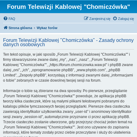
Forum Telewizji Kablowej "Chomiczówka"
FAQ
Zarejestruj się
Zaloguj się
Strona główna
Wykaz forów
Forum Telewizji Kablowej "Chomiczówka" - Zasady ochrony
danych osobowych
Ten tekst opisuje, w jaki sposób „Forum Telewizji Kablowej "Chomiczówka"” i
firmy stowarzyszone zwane dalej „my”, „nas”, „nasz”, „Forum Telewizji
Kablowej "Chomiczówka"”, „https://forum.chomiczowka.waw.pl” i phpBB zwane
dalej „oni”, „ich”, „oprogramowanie phpBB”, „www.phpbb.com”, „phpBB
Limited”, „Zespoły phpBB”, korzystają z informacji zwanymi dalej „informacjami
o tobie” zebranych w czasie dowolnej twojej sesji na forum.
Informacje o tobie są zbierane na dwa sposoby. Po pierwsze, przeglądanie
„Forum Telewizji Kablowej "Chomiczówka"” powoduje, że aplikacja phpBB
tworzy kilka ciasteczek, które są małymi plikami tekstowymi pobranymi do
katalogu plików tymczasowych twojej przeglądarki. Pierwsze dwa ciasteczka
zawierają identyfikator użytkownika zwany „user-id” i anonimowy identyfikator
sesji zwany „session-id”, automatycznie przyznane ci przez aplikację phpBB.
Trzecie ciasteczko zostanie utworzone, gdy przejrzysz chociaż jeden temat na
„Forum Telewizji Kablowej "Chomiczówka"”. Jest ono używane do zapisania
informacji, które tematy zostały przez ciebie przeczytane i służy do ułatwienia