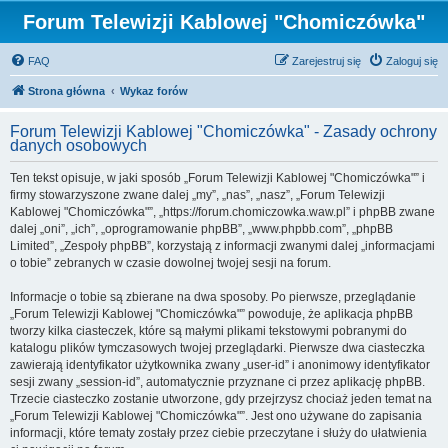
Forum Telewizji Kablowej "Chomiczówka"
FAQ
Zarejestruj się
Zaloguj się
Strona główna
Wykaz forów
Forum Telewizji Kablowej "Chomiczówka" - Zasady ochrony
danych osobowych
Ten tekst opisuje, w jaki sposób „Forum Telewizji Kablowej "Chomiczówka"” i
firmy stowarzyszone zwane dalej „my”, „nas”, „nasz”, „Forum Telewizji
Kablowej "Chomiczówka"”, „https://forum.chomiczowka.waw.pl” i phpBB zwane
dalej „oni”, „ich”, „oprogramowanie phpBB”, „www.phpbb.com”, „phpBB
Limited”, „Zespoły phpBB”, korzystają z informacji zwanymi dalej „informacjami
o tobie” zebranych w czasie dowolnej twojej sesji na forum.
Informacje o tobie są zbierane na dwa sposoby. Po pierwsze, przeglądanie
„Forum Telewizji Kablowej "Chomiczówka"” powoduje, że aplikacja phpBB
tworzy kilka ciasteczek, które są małymi plikami tekstowymi pobranymi do
katalogu plików tymczasowych twojej przeglądarki. Pierwsze dwa ciasteczka
zawierają identyfikator użytkownika zwany „user-id” i anonimowy identyfikator
sesji zwany „session-id”, automatycznie przyznane ci przez aplikację phpBB.
Trzecie ciasteczko zostanie utworzone, gdy przejrzysz chociaż jeden temat na
„Forum Telewizji Kablowej "Chomiczówka"”. Jest ono używane do zapisania
informacji, które tematy zostały przez ciebie przeczytane i służy do ułatwienia