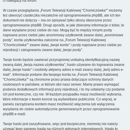
ci nawigacji na forum.
W czasie przeglądania „Forum Telewizji Kablowej "Chomiczówka"” możemy
też utworzyć ciasteczka niezależne od oprogramowania phpBB, ale ich ten
dokument nie dotyczy – ma on opisywać tylko strony stworzone przez
oprogramowanie phpBB. Drugi sposób, w jaki zbieramy informacje o tobie, to
dane wysyłane przez ciebie do nas. Mogą być to między innymi posty
napisane przez ciebie jako anonimowy użytkownik zwane dalej „anonimowe
posty”, konta użytkownika założone na „Forum Telewizji Kablowej
"Chomiczówka"” zwane dalej „twoje konto” i posty napisane przez ciebie po
rejestracji i zalogowaniu zwane dalej „twoje posty”.
Twoje konto będzie zawierać przynajmniej unikalną identyfikacyjną nazwę
zwaną dalej „twoja nazwa użytkownika”, hasło używane do logowania zwane
dalej „twoje hasło” i osobisty aktywny adres e-mail zwany dalej „twój adres e-
mail”. Informacje podane dla twojego konta na „Forum Telewizji Kablowej
"Chomiczówka"” są chronione przez prawa dotyczące ochrony danych
osobowych w państwie, w którym stoi nasz serwer. Mamy prawo wymagać
podania dodatkowych informacji przy rejestracji, i to my ustalamy czy podanie
ich jest konieczne, czy nie. W każdym przypadku masz możliwość wybrania,
które informacje o twoim koncie są wyświetlane publicznie. Co więcej, w
panelu zarządzania kontem masz możliwość włączenia lub wyłączenia
wysyłania do ciebie automatycznie generowanych przez oprogramowanie
phpBB e-maili.
Twoje hasło jest zaszyfrowane, więc jest bezpieczne, niemniej nie należy
używać tego samego hasła na różnych witrynach internetowych. Hasło to