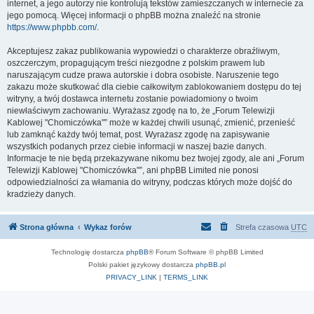
internet, a jego autorzy nie kontrolują tekstów zamieszczanych w internecie za
jego pomocą. Więcej informacji o phpBB można znaleźć na stronie
https://www.phpbb.com/
.
Akceptujesz zakaz publikowania wypowiedzi o charakterze obraźliwym,
oszczerczym, propagującym treści niezgodne z polskim prawem lub
naruszającym cudze prawa autorskie i dobra osobiste. Naruszenie tego
zakazu może skutkować dla ciebie całkowitym zablokowaniem dostępu do tej
witryny, a twój dostawca internetu zostanie powiadomiony o twoim
niewłaściwym zachowaniu. Wyrażasz zgodę na to, że „Forum Telewizji
Kablowej "Chomiczówka"” może w każdej chwili usunąć, zmienić, przenieść
lub zamknąć każdy twój temat, post. Wyrażasz zgodę na zapisywanie
wszystkich podanych przez ciebie informacji w naszej bazie danych.
Informacje te nie będą przekazywane nikomu bez twojej zgody, ale ani „Forum
Telewizji Kablowej "Chomiczówka"”, ani phpBB Limited nie ponosi
odpowiedzialności za włamania do witryny, podczas których może dojść do
kradzieży danych.
Strona główna
Wykaz forów
Strefa czasowa
UTC
Technologię dostarcza
phpBB
® Forum Software © phpBB Limited
Polski pakiet językowy dostarcza
phpBB.pl
PRIVACY_LINK
|
TERMS_LINK