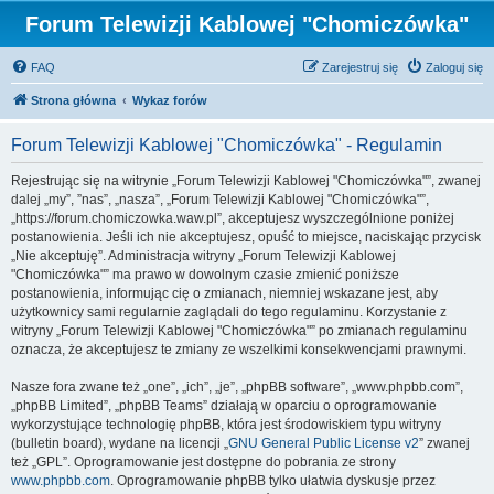
Forum Telewizji Kablowej "Chomiczówka"
FAQ
Zarejestruj się
Zaloguj się
Strona główna
Wykaz forów
Forum Telewizji Kablowej "Chomiczówka" - Regulamin
Rejestrując się na witrynie „Forum Telewizji Kablowej "Chomiczówka"”, zwanej
dalej „my”, ”nas”, „nasza”, „Forum Telewizji Kablowej "Chomiczówka"”,
„https://forum.chomiczowka.waw.pl”, akceptujesz wyszczególnione poniżej
postanowienia. Jeśli ich nie akceptujesz, opuść to miejsce, naciskając przycisk
„Nie akceptuję”. Administracja witryny „Forum Telewizji Kablowej
"Chomiczówka"” ma prawo w dowolnym czasie zmienić poniższe
postanowienia, informując cię o zmianach, niemniej wskazane jest, aby
użytkownicy sami regularnie zaglądali do tego regulaminu. Korzystanie z
witryny „Forum Telewizji Kablowej "Chomiczówka"” po zmianach regulaminu
oznacza, że akceptujesz te zmiany ze wszelkimi konsekwencjami prawnymi.
Nasze fora zwane też „one”, „ich”, „je”, „phpBB software”, „www.phpbb.com”,
„phpBB Limited”, „phpBB Teams” działają w oparciu o oprogramowanie
wykorzystujące technologię phpBB, która jest środowiskiem typu witryny
(bulletin board), wydane na licencji „
GNU General Public License v2
” zwanej
też „GPL”. Oprogramowanie jest dostępne do pobrania ze strony
www.phpbb.com
. Oprogramowanie phpBB tylko ułatwia dyskusje przez