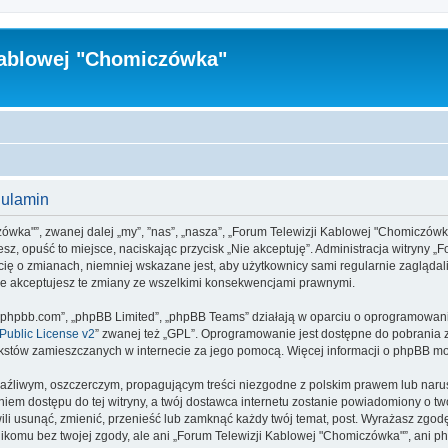
Kablowej "Chomiczówka"
gulamin
zówka"”, zwanej dalej „my”, ”nas”, „nasza”, „Forum Telewizji Kablowej "Chomiczówk
esz, opuść to miejsce, naciskając przycisk „Nie akceptuję”. Administracja witryny
ę o zmianach, niemniej wskazane jest, aby użytkownicy sami regularnie zaglądali 
e akceptujesz te zmiany ze wszelkimi konsekwencjami prawnymi.
www.phpbb.com”, „phpBB Limited”, „phpBB Teams” działają w oparciu o oprogramowan
ublic License v2
” zwanej też „GPL”. Oprogramowanie jest dostępne do pobrania 
ą tekstów zamieszczanych w internecie za jego pomocą. Więcej informacji o phpBB m
aźliwym, oszczerczym, propagującym treści niezgodne z polskim prawem lub narus
iem dostępu do tej witryny, a twój dostawca internetu zostanie powiadomiony o 
i usunąć, zmienić, przenieść lub zamknąć każdy twój temat, post. Wyrażasz zgodę
ikomu bez twojej zgody, ale ani „Forum Telewizji Kablowej "Chomiczówka"”, ani 