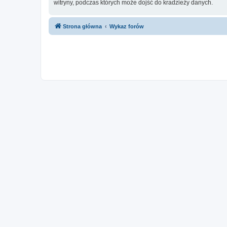
witryny, podczas których może dojść do kradzieży danych.
Strona główna
Wykaz forów