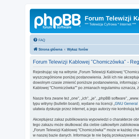
Forum Telewizji 
*** Telewizja Cyfrowa * Internet ***
FAQ
Strona główna
Wykaz forów
Forum Telewizji Kablowej "Chomiczówka" - Re
Rejestrując się na witrynie „Forum Telewizji Kablowej "Chomic
wyszczególnione poniżej postanowienia. Jeśli ich nie akceptuj
dowolnym czasie zmienić poniższe postanowienia, informując ci
Kablowej "Chomiczówka"” po zmianach regulaminu oznacza, ż
Nasze fora zwane też „one”, „ich”, „je”, „phpBB software”, „
typu witryny (bulletin board), wydane na licencji „
GNU General P
ułatwia dyskusje przez internet, a jego autorzy nie kontroluj
Akceptujesz zakaz publikowania wypowiedzi o charakterze obr
tego zakazu może skutkować dla ciebie całkowitym zablokowan
„Forum Telewizji Kablowej "Chomiczówka"” może w każdej chwil
w naszej bazie danych. Informacje te nie będą przekazywane n