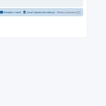
Kontakt z nami
Usuń ciasteczka witryny
Strefa czasowa
UTC