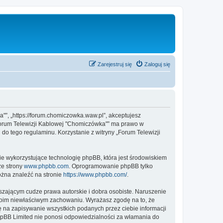
Zarejestruj się
Zaloguj się
a"”, „https://forum.chomiczowka.waw.pl”, akceptujesz
 „Forum Telewizji Kablowej "Chomiczówka"” ma prawo w
do tego regulaminu. Korzystanie z witryny „Forum Telewizji
ie wykorzystujące technologię phpBB, która jest środowiskiem
ze strony
www.phpbb.com
. Oprogramowanie phpBB tylko
ożna znaleźć na stronie
https://www.phpbb.com/
.
zającym cudze prawa autorskie i dobra osobiste. Naruszenie
twoim niewłaściwym zachowaniu. Wyrażasz zgodę na to, że
 na zapisywanie wszystkich podanych przez ciebie informacji
phpBB Limited nie ponosi odpowiedzialności za włamania do