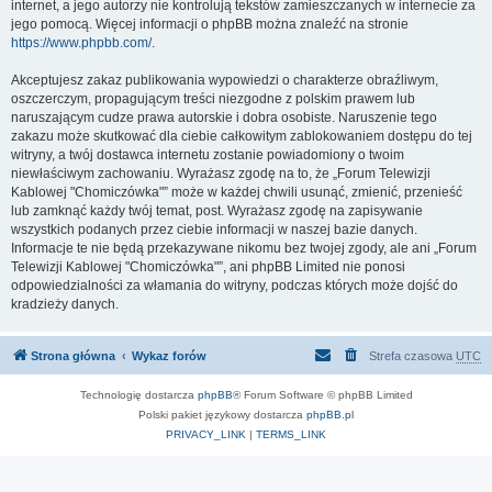
internet, a jego autorzy nie kontrolują tekstów zamieszczanych w internecie za
jego pomocą. Więcej informacji o phpBB można znaleźć na stronie
https://www.phpbb.com/
.
Akceptujesz zakaz publikowania wypowiedzi o charakterze obraźliwym,
oszczerczym, propagującym treści niezgodne z polskim prawem lub
naruszającym cudze prawa autorskie i dobra osobiste. Naruszenie tego
zakazu może skutkować dla ciebie całkowitym zablokowaniem dostępu do tej
witryny, a twój dostawca internetu zostanie powiadomiony o twoim
niewłaściwym zachowaniu. Wyrażasz zgodę na to, że „Forum Telewizji
Kablowej "Chomiczówka"” może w każdej chwili usunąć, zmienić, przenieść
lub zamknąć każdy twój temat, post. Wyrażasz zgodę na zapisywanie
wszystkich podanych przez ciebie informacji w naszej bazie danych.
Informacje te nie będą przekazywane nikomu bez twojej zgody, ale ani „Forum
Telewizji Kablowej "Chomiczówka"”, ani phpBB Limited nie ponosi
odpowiedzialności za włamania do witryny, podczas których może dojść do
kradzieży danych.
Strona główna
Wykaz forów
Strefa czasowa
UTC
Technologię dostarcza
phpBB
® Forum Software © phpBB Limited
Polski pakiet językowy dostarcza
phpBB.pl
PRIVACY_LINK
|
TERMS_LINK