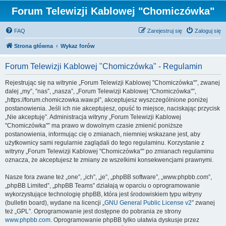
Forum Telewizji Kablowej "Chomiczówka"
FAQ
Zarejestruj się
Zaloguj się
Strona główna
Wykaz forów
Forum Telewizji Kablowej "Chomiczówka" - Regulamin
Rejestrując się na witrynie „Forum Telewizji Kablowej "Chomiczówka"”, zwanej
dalej „my”, ”nas”, „nasza”, „Forum Telewizji Kablowej "Chomiczówka"”,
„https://forum.chomiczowka.waw.pl”, akceptujesz wyszczególnione poniżej
postanowienia. Jeśli ich nie akceptujesz, opuść to miejsce, naciskając przycisk
„Nie akceptuję”. Administracja witryny „Forum Telewizji Kablowej
"Chomiczówka"” ma prawo w dowolnym czasie zmienić poniższe
postanowienia, informując cię o zmianach, niemniej wskazane jest, aby
użytkownicy sami regularnie zaglądali do tego regulaminu. Korzystanie z
witryny „Forum Telewizji Kablowej "Chomiczówka"” po zmianach regulaminu
oznacza, że akceptujesz te zmiany ze wszelkimi konsekwencjami prawnymi.
Nasze fora zwane też „one”, „ich”, „je”, „phpBB software”, „www.phpbb.com”,
„phpBB Limited”, „phpBB Teams” działają w oparciu o oprogramowanie
wykorzystujące technologię phpBB, która jest środowiskiem typu witryny
(bulletin board), wydane na licencji „
GNU General Public License v2
” zwanej
też „GPL”. Oprogramowanie jest dostępne do pobrania ze strony
www.phpbb.com
. Oprogramowanie phpBB tylko ułatwia dyskusje przez