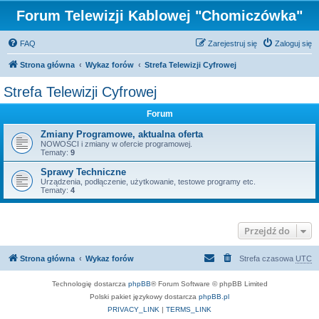
Forum Telewizji Kablowej "Chomiczówka"
FAQ
Zarejestruj się
Zaloguj się
Strona główna
Wykaz forów
Strefa Telewizji Cyfrowej
Strefa Telewizji Cyfrowej
Forum
Zmiany Programowe, aktualna oferta
NOWOŚCI i zmiany w ofercie programowej.
Tematy:
9
Sprawy Techniczne
Urządzenia, podłączenie, użytkowanie, testowe programy etc.
Tematy:
4
Przejdź do
Strona główna
Wykaz forów
Strefa czasowa
UTC
Technologię dostarcza
phpBB
® Forum Software © phpBB Limited
Polski pakiet językowy dostarcza
phpBB.pl
PRIVACY_LINK
|
TERMS_LINK